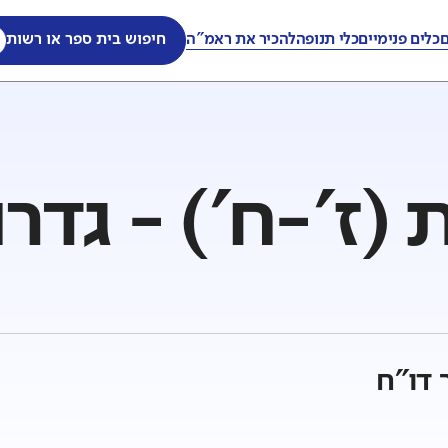
ם
כלים פנימיים
כלי תנופה
להכיר את ראמ"ה
חיפוש בית ספר או רשות
(ז'-ח') - גדר
 דו"ח