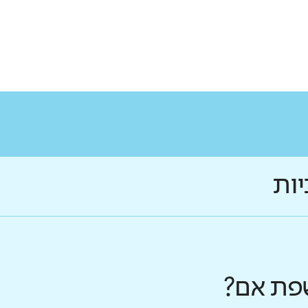
יות
פת אם?