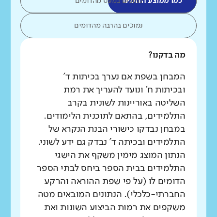
כמו ממוצע הדומים
נמוכים במעט מהדומים
נמוכים בהרבה מהדומים
מה בדקנו?
המבחן בשפת אם נערך בכיתות ד'
ובכיתות ח' ונועד להעריך את רמת
השליטה באוריינות לשונית בקרב
התלמידים, בהתאם לתוכנית הלימודים.
במבחן נבדקו כישורי הבנת הנקרא של
התלמידים ובכיתה ד' נבדק גם ידע לשוני.
הנתון המוצג מימין משקף את הישגי
התלמידים בבית הספר ביחס לבתי הספר
הדומים לו (על פי שפת ההוראה והרקע
החברתי-כלכלי). הנתונים המובאים מטה
משקפים את רמות הביצוע השונות ואת