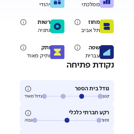
ממלכתי
יהודי
מחוז
רשות
תל אביב
נתניה
שפה
ותק
עברית
ותיק מאוד
נקודת פתיחה
גודל בית הספר
קטן
גדול מאוד
רקע חברתי כלכלי
נמוך
גבוה