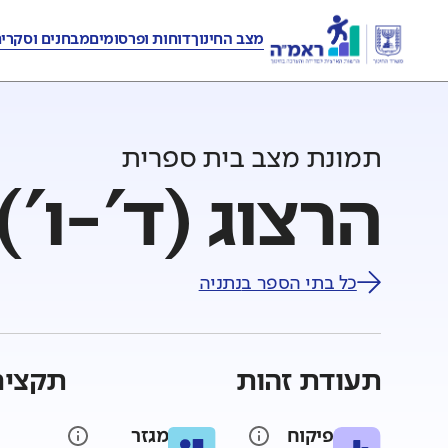
מצב החינוך
דוחות ופרסומים
מבחנים וסקרי
תמונת מצב בית ספרית
הרצוג (ד'-ו')
כל בתי הספר ב
נתניה
תעודת זהות
תקציר
פיקוח
מגזר