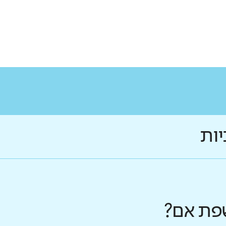
יות
פת אם?