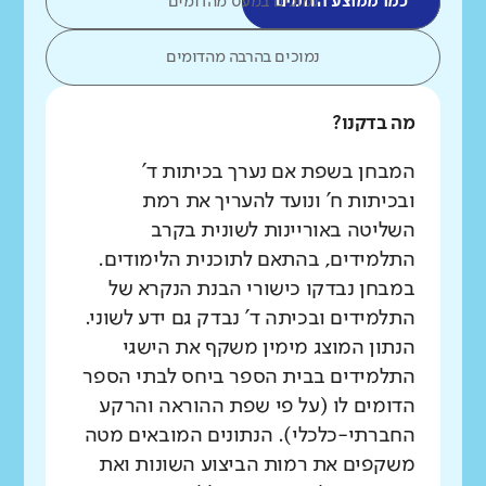
כמו ממוצע הדומים
נמוכים במעט מהדומים
נמוכים בהרבה מהדומים
מה בדקנו?
המבחן בשפת אם נערך בכיתות ד'
ובכיתות ח' ונועד להעריך את רמת
השליטה באוריינות לשונית בקרב
התלמידים, בהתאם לתוכנית הלימודים.
במבחן נבדקו כישורי הבנת הנקרא של
התלמידים ובכיתה ד' נבדק גם ידע לשוני.
הנתון המוצג מימין משקף את הישגי
התלמידים בבית הספר ביחס לבתי הספר
הדומים לו (על פי שפת ההוראה והרקע
החברתי-כלכלי). הנתונים המובאים מטה
משקפים את רמות הביצוע השונות ואת