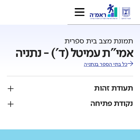
תמונת מצב בית ספרית
אמי"ת עמיטל (ד') - נתניה
כל בתי הספר ב
נתניה
תעודת זהות
נקודת פתיחה
פיקוח
מגזר
ממ"ד
יהודי
גודל בית הספר
מחוז
רשות
קטן
גדול מאוד
תל אביב
נתניה