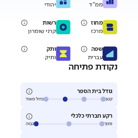
ממ"ד
יהודי
מחוז
רשות
מרכז
קרני שומרון
שפה
ותק
עברית
ותיק
נקודת פתיחה
גודל בית הספר
קטן
גדול מאוד
רקע חברתי כלכלי
נמוך
גבוה