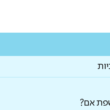
יות
פת אם?