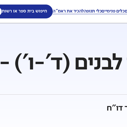
ם
כלים פנימיים
כלי תנופה
להכיר את ראמ"ה
חיפוש בית ספר או רשות
נים (ד'-ו') - 
 דו"ח