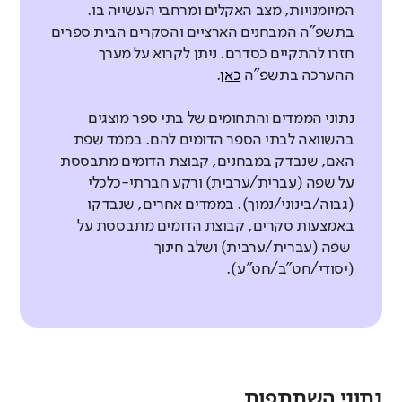
המיומנויות, מצב האקלים ומרחבי העשייה בו.
בתשפ"ה המבחנים הארציים והסקרים הבית ספרים
חזרו להתקיים כסדרם. ניתן לקרוא על מערך
ההערכה בתשפ"ה
כאן
.
נתוני הממדים והתחומים של בתי ספר מוצגים
בהשוואה לבתי הספר הדומים להם. בממד שפת
האם, שנבדק במבחנים, קבוצת הדומים מתבססת
על שפה (עברית/ערבית) ורקע חברתי-כלכלי
(גבוה/בינוני/נמוך). בממדים אחרים, שנבדקו
באמצעות סקרים, קבוצת הדומים מתבססת על
שפה (עברית/ערבית) ושלב חינוך
(יסודי/חט"ב/חט"ע).
נתוני השתתפות