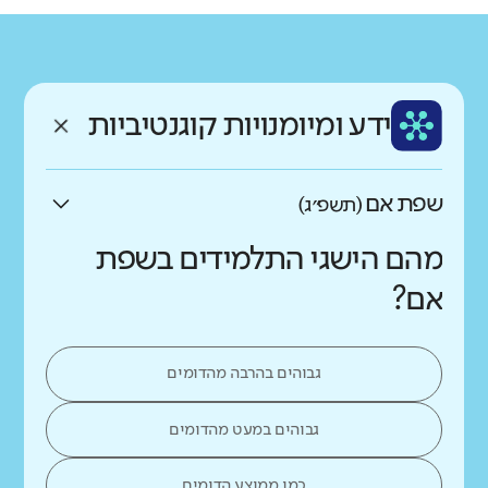
גודל בית הספר
מחוז
רשות
קטן
גדול מאוד
תל אביב
פתח תקוה
רקע חברתי כלכלי
שפה
ותק
נמוך
גבוה
ידע ומיומנויות קוגנטיביות
עברית
ותיק
שפת אם
(תשפ״ג)
מהם הישגי התלמידים בשפת
אם?
גבוהים בהרבה מהדומים
גבוהים במעט מהדומים
כמו ממוצע הדומים