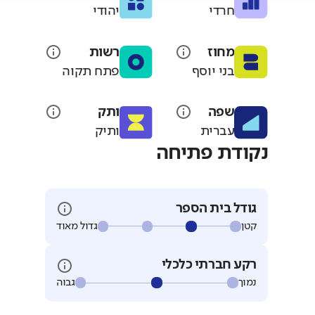
חרדי
יהודי
מחוז
רשות
בני יוסף
פתח תקוה
שפה
ותק
עברית
ותיק
נקודת פתיחה
גודל בית הספר
קטן
גדול מאוד
רקע חברתי כלכלי
נמוך
גבוה