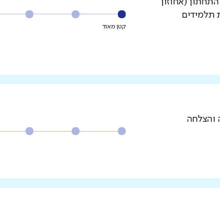
עשירון התחתון (אחוזון
ת תלמידים
קטן מאוד
 והצלחה