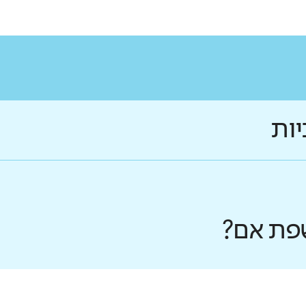
יות
פת אם?