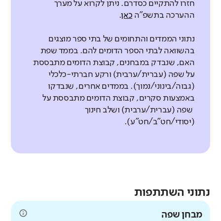
חזרו להתקיים כסדרם. ניתן לקרוא על מערך
ההערכה בתשפ"ה
כאן
.
נתוני הממדים והתחומים של בתי ספר מוצגים
בהשוואה לבתי הספר הדומים להם. בממד שפת
האם, שנבדק במבחנים, קבוצת הדומים מתבססת
על שפה (עברית/ערבית) ורקע חברתי-כלכלי
(גבוה/בינוני/נמוך). בממדים אחרים, שנבדקו
באמצעות סקרים, קבוצת הדומים מתבססת על
שפה (עברית/ערבית) ושלב חינוך
(יסודי/חט"ב/חט"ע).
נתוני השתתפות
מבחן שפה