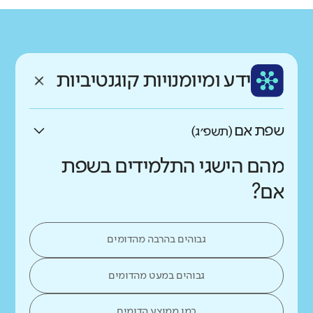
גודל בית הספר
מחוז
רשות
קטן
גדול מאוד
מרכז
יבנה
רקע חברתי כלכלי
שפה
ותק
נמוך
גבוה
ידע ומיומנויות קוגנטיביות
עברית
בינוני
שפת אם
(תשפ״ג)
מהם הישגי התלמידים בשפת
אם?
גבוהים בהרבה מהדומים
גבוהים במעט מהדומים
כמו ממוצע הדומים