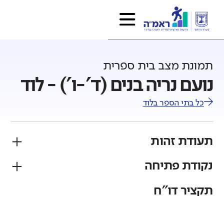
תמונת מצב בית ספרית
נועם נריה בנים (ד'-ו') - לוד
כל בתי הספר ב
לוד
תעודת זהות
נקודת פתיחה
פיקוח
מגזר
ממ"ד
יהודי
תקציר דו"ח
גודל בית הספר
מחוז
רשות
קטן
גדול מאוד
מרכז
לוד