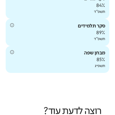
אין נתוני
84%
עבר להשוואה
טיפוח מעורבות חברתית
תשפ"ד
באיזו מידה יש למורים כלים לקידום
מעורבות חברתית של תלמידים? (דיווחי
סקר תלמידים
מחנכים ביסודי ודיווחי כלל המורים
89%
מסוגלות צוותית
בחטיבת הביניים ובחטיבה העליונה)
תשפ"ד
באיזו מידה יש לצוות המורים אמונה
משותפת ביכולתם להשפיע באופן חיובי
מורים
מבחן שפה
על ביצועי התלמידים?
85%
דומה לממוצע
מורים
תשפ״ג
אין נתוני
דומה לממוצע
עבר להשוואה
אין נתוני
עבר להשוואה
רוצה לדעת עוד?