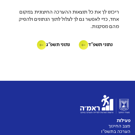
ריכזנו לך את כל תוצאות ההערכה החיצונית במקום
סביבת עבודה בטוחה
אחד, כדי לאפשר גם לך לצלול לתוך הנתונים ולהפיק
באיזו מידה המורים מרגישים בטוחים
מהם מסקנות.
ומוגנים בסביבת העבודה שלהם?
נתוני תשפ"ד
נתוני תשפ"ג
מורים
דומה לממוצע
אין נתוני
עבר להשוואה
פעילות
מצב החינוך
הערכה בתשפ"ו