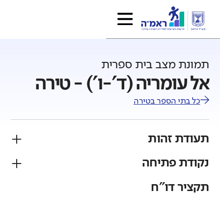
תמונת מצב בית ספרית
אל עומריה (ד'-ו') - טירה
כל בתי הספר ב
טירה
תעודת זהות
נקודת פתיחה
פיקוח
מגזר
ממלכתי
ערבי
תקציר דו"ח
גודל בית הספר
מחוז
רשות
קטן
גדול מאוד
מרכז
טירה