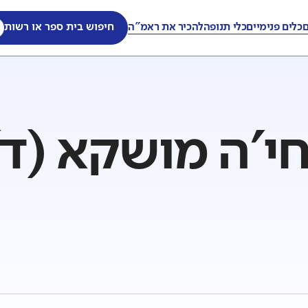
ם
כלים פנימיים
כלי תנופה
להכיר את ראמ"ה
חיפוש בית ספר או רשות
'ה מושקא (ד')