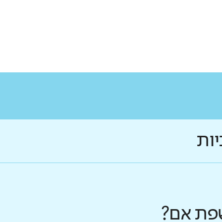
יות
פת אם?