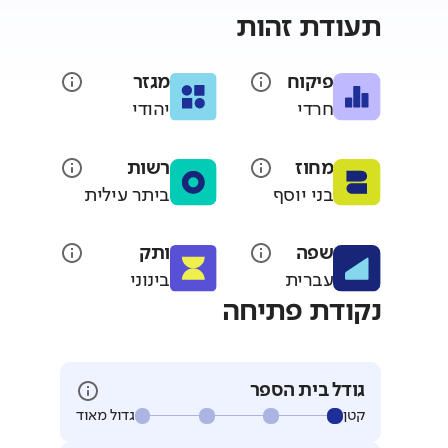
תעודת זהות
פיקוח
מגזר
חרדי
יהודי
מחוז
רשות
בני יוסף
ביתר עילית
שפה
ותק
עברית
בינוני
נקודת פתיחה
גודל בית הספר
קטן
גדול מאוד