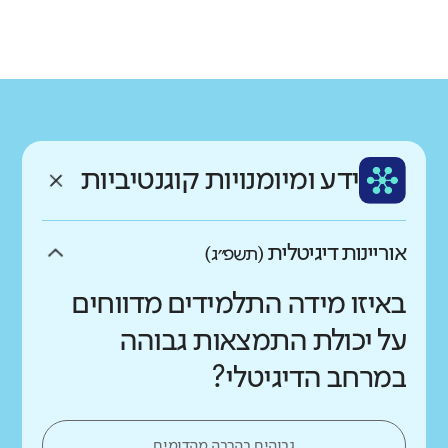
גודל בית הספר
מחוז
רשות
קטן
גדול מאוד
חינוך התישבותי
גדרה
רקע חברתי כלכלי
שפה
ותק
נמוך
גבוה
עברית
ותיק מאוד
ממוצע תלמידים בכיתה
ידע ומיומנויות קוגנטיביות
נמוך
גבוה
אוריינות דיגיטלית
(תשפ״ג)
באיזו מידה התלמידים מדווחים
על יכולת התמצאות גבוהה
במרחב הדיגיטלי?
גבוהים בהרבה מהדומים