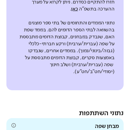
חזרו להתקיים כסדרם. ניתן לקרוא על מערך
ההערכה בתשפ"ה
כאן
.
נתוני הממדים והתחומים של בתי ספר מוצגים
בהשוואה לבתי הספר הדומים להם. בממד שפת
האם, שנבדק במבחנים, קבוצת הדומים מתבססת
על שפה (עברית/ערבית) ורקע חברתי-כלכלי
(גבוה/בינוני/נמוך). בממדים אחרים, שנבדקו
באמצעות סקרים, קבוצת הדומים מתבססת על
שפה (עברית/ערבית) ושלב חינוך
(יסודי/חט"ב/חט"ע).
נתוני השתתפות
מבחן שפה