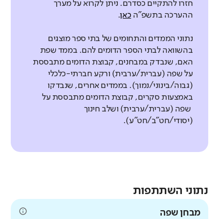
חזרו להתקיים כסדרם. ניתן לקרוא על מערך
ההערכה בתשפ"ה
כאן
.
נתוני הממדים והתחומים של בתי ספר מוצגים
בהשוואה לבתי הספר הדומים להם. בממד שפת
האם, שנבדק במבחנים, קבוצת הדומים מתבססת
על שפה (עברית/ערבית) ורקע חברתי-כלכלי
(גבוה/בינוני/נמוך). בממדים אחרים, שנבדקו
באמצעות סקרים, קבוצת הדומים מתבססת על
שפה (עברית/ערבית) ושלב חינוך
(יסודי/חט"ב/חט"ע).
נתוני השתתפות
מבחן שפה