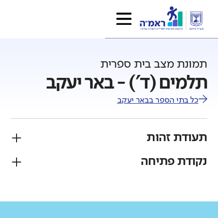
תמונת מצב בית ספרית
תלמים (ד') - באר יעקב
כל בתי הספר ב
באר יעקב
תעודת זהות
נקודת פתיחה
פיקוח
מגזר
ממלכתי
יהודי
גודל בית הספר
מחוז
רשות
קטן
גדול מאוד
מרכז
באר יעקב