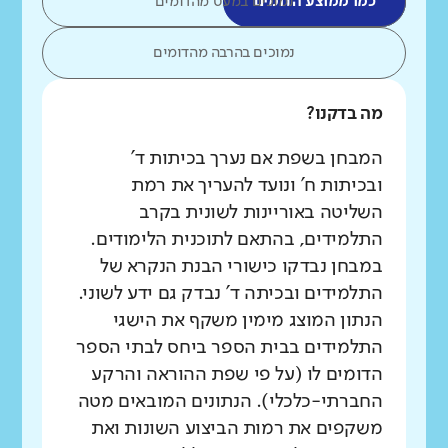
כמו ממוצע הדומים
נמוכים במעט מהדומים
נמוכים בהרבה מהדומים
מה בדקנו?
המבחן בשפת אם נערך בכיתות ד'
ובכיתות ח' ונועד להעריך את רמת
השליטה באוריינות לשונית בקרב
התלמידים, בהתאם לתוכנית הלימודים.
במבחן נבדקו כישורי הבנת הנקרא של
התלמידים ובכיתה ד' נבדק גם ידע לשוני.
הנתון המוצג מימין משקף את הישגי
התלמידים בבית הספר ביחס לבתי הספר
הדומים לו (על פי שפת ההוראה והרקע
החברתי-כלכלי). הנתונים המובאים מטה
משקפים את רמות הביצוע השונות ואת