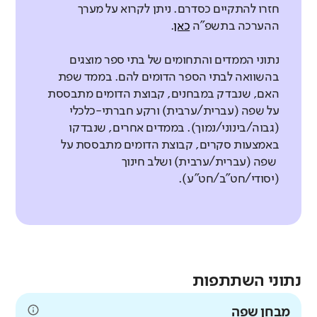
חזרו להתקיים כסדרם. ניתן לקרוא על מערך
ההערכה בתשפ"ה
כאן
.
נתוני הממדים והתחומים של בתי ספר מוצגים
בהשוואה לבתי הספר הדומים להם. בממד שפת
האם, שנבדק במבחנים, קבוצת הדומים מתבססת
על שפה (עברית/ערבית) ורקע חברתי-כלכלי
(גבוה/בינוני/נמוך). בממדים אחרים, שנבדקו
באמצעות סקרים, קבוצת הדומים מתבססת על
שפה (עברית/ערבית) ושלב חינוך
(יסודי/חט"ב/חט"ע).
נתוני השתתפות
מבחן שפה