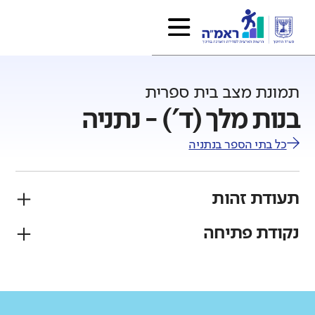
תמונת מצב בית ספרית
בנות מלך (ד') - נתניה
כל בתי הספר ב
נתניה
תעודת זהות
נקודת פתיחה
פיקוח
מגזר
חרדי
יהודי
גודל בית הספר
מחוז
רשות
קטן
גדול מאוד
בני יוסף
נתניה