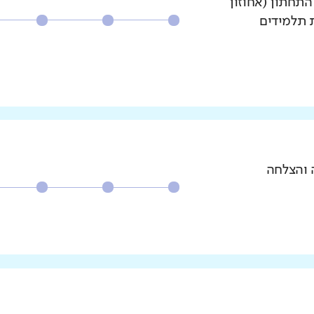
עשירון התחתון (אחוזון
ת תלמידים
 והצלחה