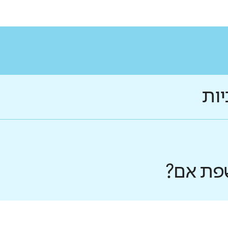
יות
פת אם?