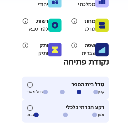
ממלכתי
יהודי
מחוז
רשות
מרכז
כפר סבא
שפה
ותק
עברית
ותיק
נקודת פתיחה
גודל בית הספר
קטן
גדול מאוד
רקע חברתי כלכלי
נמוך
גבוה