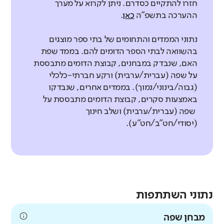
חזרו להתקיים כסדרם. ניתן לקרוא על מערך
ההערכה בתשפ"ה
כאן
.
נתוני הממדים והתחומים של בתי ספר מוצגים
בהשוואה לבתי הספר הדומים להם. בממד שפת
האם, שנבדק במבחנים, קבוצת הדומים מתבססת
על שפה (עברית/ערבית) ורקע חברתי-כלכלי
(גבוה/בינוני/נמוך). בממדים אחרים, שנבדקו
באמצעות סקרים, קבוצת הדומים מתבססת על
שפה (עברית/ערבית) ושלב חינוך
(יסודי/חט"ב/חט"ע).
נתוני השתתפות
מבחן שפה