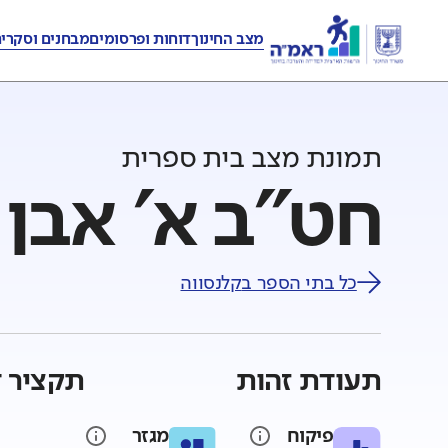
מצב החינוך
דוחות ופרסומים
מבחנים וסקרי
תמונת מצב בית ספרית
חט"ב א' אבן ס
כל בתי הספר ב
קלנסווה
תעודת זהות
תקציר ד
פיקוח
מגזר