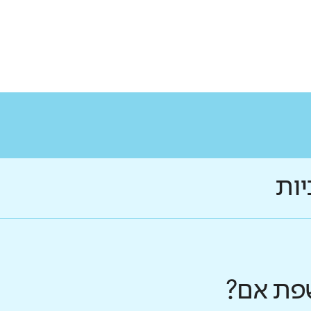
יות
פת אם?