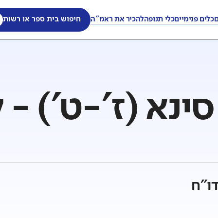
ם
כלים פנימיים
כלי תנופה
להכיר את ראמ"ה
חיפוש בית ספר או רשות
ינא (ז'-ט') - 
ו"ח