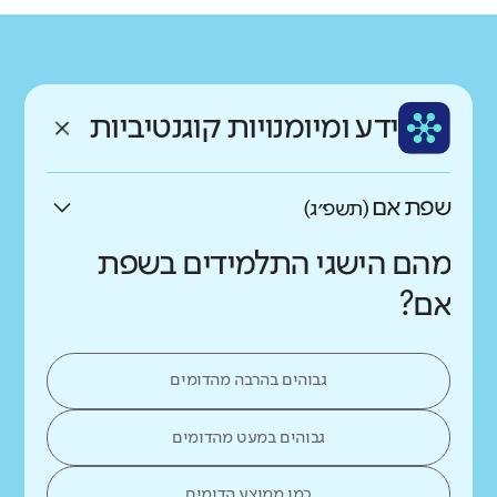
גודל בית הספר
מחוז
רשות
קטן
גדול מאוד
מוכרים
אלעד
רקע חברתי כלכלי
שפה
ותק
נמוך
גבוה
ידע ומיומנויות קוגנטיביות
עברית
צעיר
שפת אם
(תשפ״ג)
מהם הישגי התלמידים בשפת
אם?
גבוהים בהרבה מהדומים
גבוהים במעט מהדומים
כמו ממוצע הדומים