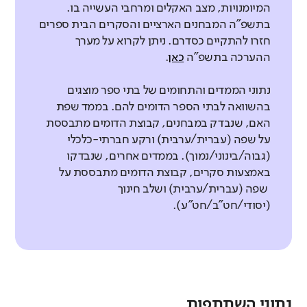
המיומנויות, מצב האקלים ומרחבי העשייה בו.
בתשפ"ה המבחנים הארציים והסקרים הבית ספרים
חזרו להתקיים כסדרם. ניתן לקרוא על מערך
ההערכה בתשפ"ה
כאן
.
נתוני הממדים והתחומים של בתי ספר מוצגים
בהשוואה לבתי הספר הדומים להם. בממד שפת
האם, שנבדק במבחנים, קבוצת הדומים מתבססת
על שפה (עברית/ערבית) ורקע חברתי-כלכלי
(גבוה/בינוני/נמוך). בממדים אחרים, שנבדקו
באמצעות סקרים, קבוצת הדומים מתבססת על
שפה (עברית/ערבית) ושלב חינוך
(יסודי/חט"ב/חט"ע).
נתוני השתתפות