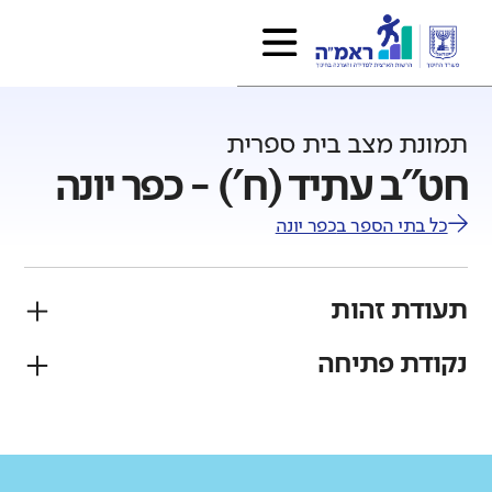
תמונת מצב בית ספרית
חט"ב עתיד (ח') - כפר יונה
כל בתי הספר ב
כפר יונה
תעודת זהות
נקודת פתיחה
פיקוח
מגזר
ממלכתי
יהודי
גודל בית הספר
מחוז
רשות
קטן
גדול מאוד
מרכז
כפר יונה