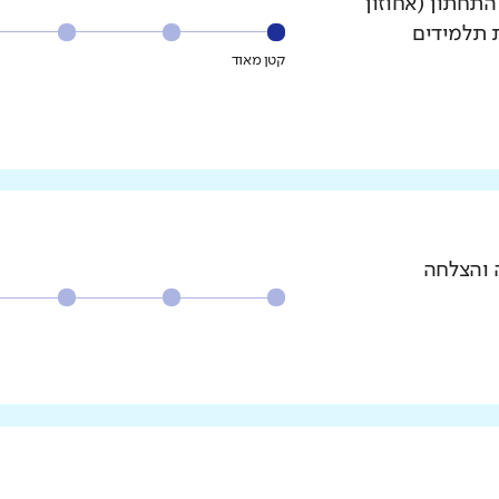
עשירון התחתון (אחוזון
ת תלמידים
קטן מאוד
 והצלחה