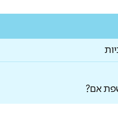
יות
פת אם?