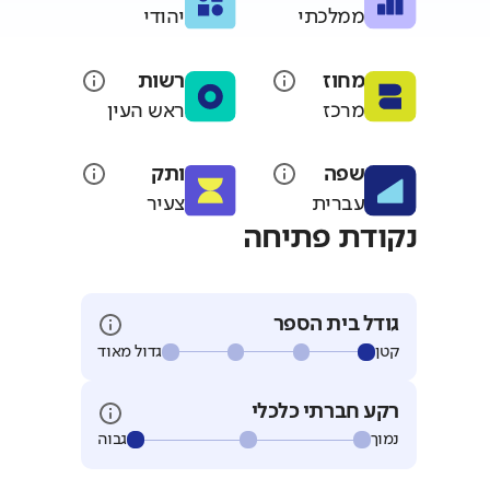
ממלכתי
יהודי
מחוז
רשות
מרכז
ראש העין
שפה
ותק
עברית
צעיר
נקודת פתיחה
גודל בית הספר
קטן
גדול מאוד
רקע חברתי כלכלי
נמוך
גבוה