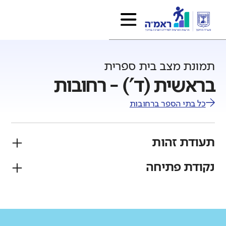
תמונת מצב בית ספרית
בראשית (ד') - רחובות
כל בתי הספר ב
רחובות
תעודת זהות
נקודת פתיחה
פיקוח
מגזר
ממ"ד
יהודי
גודל בית הספר
מחוז
רשות
קטן
גדול מאוד
מרכז
רחובות