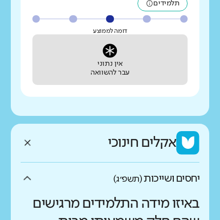
תלמידים
דומה לממוצע
אין נתוני
עבר להשוואה
אקלים חינוכי
יחסים ושייכות
(תשפ״ג)
באיזו מידה התלמידים מרגישים