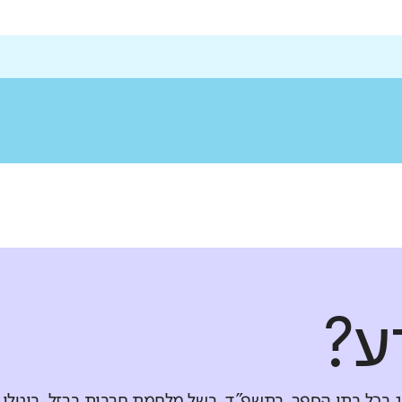
ע?
ג בכל בתי הספר. בתשפ"ד, בשל מלחמת חרבות ברזל, בוטלו