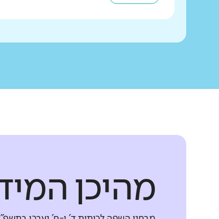
מהיכן המיד
מבחני השפה לכיתות ד' ו-ח' נערכו בתשפ"