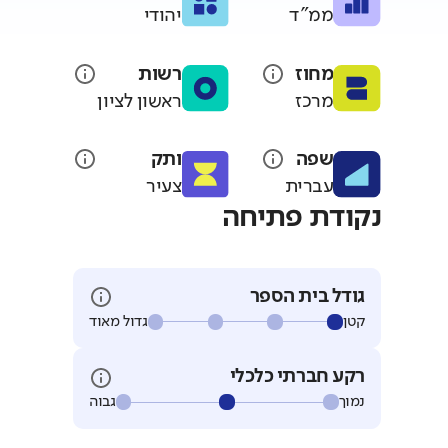
ממ"ד
יהודי
מחוז
רשות
מרכז
ראשון לציון
שפה
ותק
עברית
צעיר
נקודת פתיחה
גודל בית הספר
קטן
גדול מאוד
רקע חברתי כלכלי
נמוך
גבוה