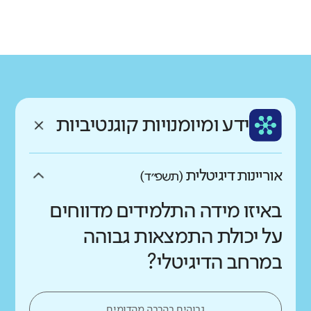
גודל בית הספר
מחוז
רשות
קטן
גדול מאוד
צפון
עכו
רקע חברתי כלכלי
שפה
ותק
נמוך
גבוה
ערבית
בינוני
ממוצע תלמידים בכיתה
ידע ומיומנויות קוגנטיביות
נמוך
גבוה
אוריינות דיגיטלית
(תשפ״ד)
באיזו מידה התלמידים מדווחים
על יכולת התמצאות גבוהה
במרחב הדיגיטלי?
גבוהים בהרבה מהדומים