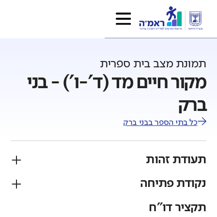
תמונת מצב בית ספרית
מקור חיים מד (ד'-ו') - בני
ברק
כל בתי הספר ב
בני ברק
תעודת זהות
נקודת פתיחה
פיקוח
מגזר
ממ"ד
יהודי
תקציר דו"ח