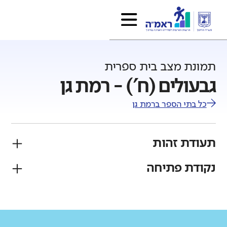
תמונת מצב בית ספרית
גבעולים (ח') - רמת גן
כל בתי הספר ב
רמת גן
תעודת זהות
נקודת פתיחה
פיקוח
מגזר
ממלכתי
יהודי
גודל בית הספר
מחוז
רשות
קטן
גדול מאוד
תל אביב
רמת גן