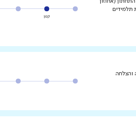
עשירון התחתון (אחוזון
ת תלמידים
קטן
 והצלחה