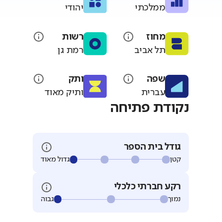
ממלכתי
יהודי
מחוז
רשות
תל אביב
רמת גן
שפה
ותק
עברית
ותיק מאוד
נקודת פתיחה
גודל בית הספר
קטן
גדול מאוד
רקע חברתי כלכלי
נמוך
גבוה