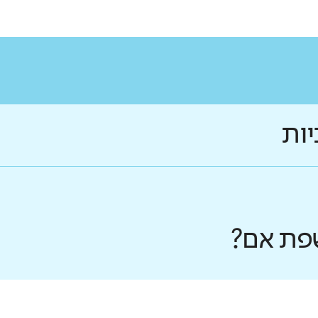
יות
פת אם?