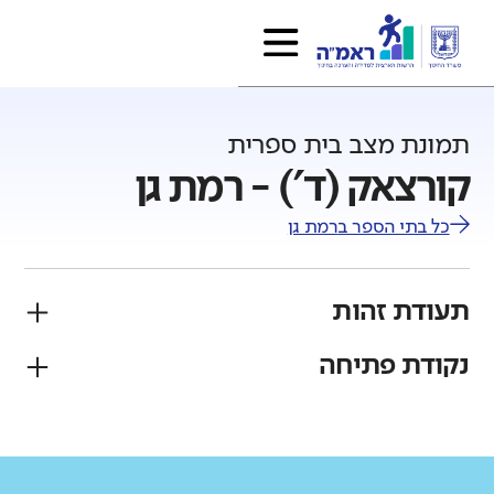
תמונת מצב בית ספרית
קורצאק (ד') - רמת גן
כל בתי הספר ב
רמת גן
תעודת זהות
נקודת פתיחה
פיקוח
מגזר
ממלכתי
יהודי
גודל בית הספר
מחוז
רשות
קטן
גדול מאוד
תל אביב
רמת גן