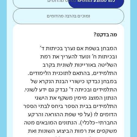
כמו ממוצע הדומים
נמוכים במעט מהדומים
נמוכים בהרבה מהדומים
מה בדקנו?
המבחן בשפת אם נערך בכיתות ד'
ובכיתות ח' ונועד להעריך את רמת
השליטה באוריינות לשונית בקרב
התלמידים, בהתאם לתוכנית הלימודים.
במבחן נבדקו כישורי הבנת הנקרא של
התלמידים ובכיתה ד' נבדק גם ידע לשוני.
הנתון המוצג מימין משקף את הישגי
התלמידים בבית הספר ביחס לבתי הספר
הדומים לו (על פי שפת ההוראה והרקע
החברתי-כלכלי). הנתונים המובאים מטה
משקפים את רמות הביצוע השונות ואת