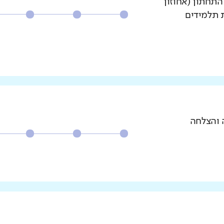
עשירון התחתון (אחוזון
ת תלמידים
 והצלחה