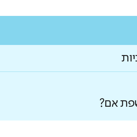
יות
פת אם?