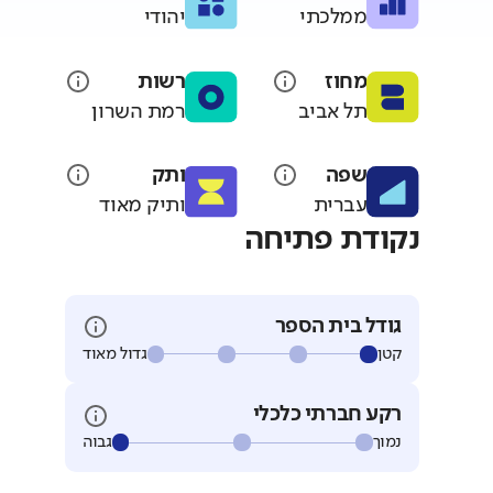
ממלכתי
יהודי
מחוז
רשות
תל אביב
רמת השרון
שפה
ותק
עברית
ותיק מאוד
נקודת פתיחה
גודל בית הספר
קטן
גדול מאוד
רקע חברתי כלכלי
נמוך
גבוה