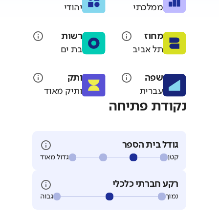
ממלכתי
יהודי
מחוז
רשות
תל אביב
בת ים
שפה
ותק
עברית
ותיק מאוד
נקודת פתיחה
גודל בית הספר
קטן
גדול מאוד
רקע חברתי כלכלי
נמוך
גבוה