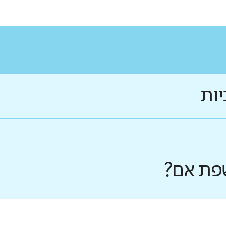
יות
פת אם?