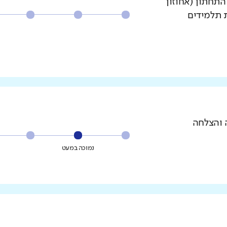
עשירון התחתון (אחוזון
ת תלמידים
 והצלחה
נמוכה במעט