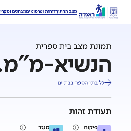
מצב החינוך
דוחות ופרסומים
מבחנים וסקרי
תמונת מצב בית ספרית
הנשיא-מ"מ. י
כל בתי הספר ב
בת ים
תעודת זהות
פיקוח
מגזר