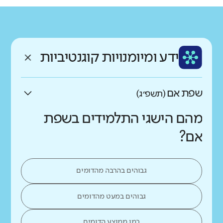
גודל בית הספר
מחוז
רשות
קטן
גדול מאוד
בני יוסף
בני ברק
רקע חברתי כלכלי
שפה
ותק
נמוך
גבוה
ידע ומיומנויות קוגנטיביות
עברית
ותיק
שפת אם
(תשפ״ג)
מהם הישגי התלמידים בשפת
אם?
גבוהים בהרבה מהדומים
גבוהים במעט מהדומים
כמו ממוצע הדומים