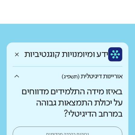
גודל בית הספר
מחוז
רשות
קטן
גדול מאוד
תל אביב
גבעתיים
רקע חברתי כלכלי
שפה
ותק
נמוך
גבוה
עברית
ותיק מאוד
ממוצע תלמידים בכיתה
ידע ומיומנויות קוגנטיביות
נמוך
גבוה
אוריינות דיגיטלית
(תשפ״ג)
באיזו מידה התלמידים מדווחים
על יכולת התמצאות גבוהה
במרחב הדיגיטלי?
גבוהים בהרבה מהדומים