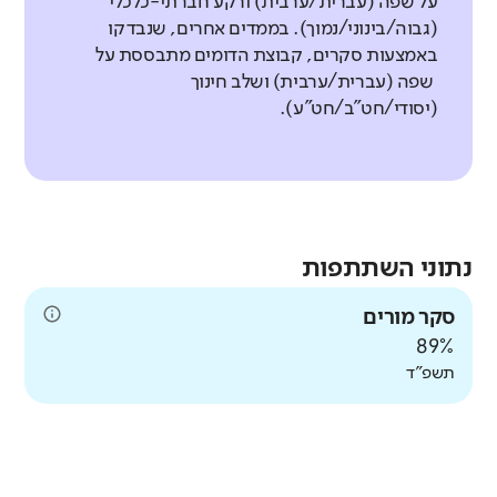
על שפה (עברית/ערבית) ורקע חברתי-כלכלי
(גבוה/בינוני/נמוך). בממדים אחרים, שנבדקו
באמצעות סקרים, קבוצת הדומים מתבססת על
שפה (עברית/ערבית) ושלב חינוך
(יסודי/חט"ב/חט"ע).
נתוני השתתפות
סקר מורים
89%
תשפ"ד