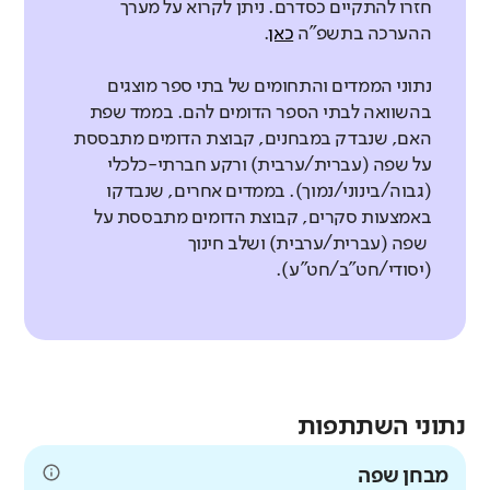
חזרו להתקיים כסדרם. ניתן לקרוא על מערך
ההערכה בתשפ"ה
כאן
.
נתוני הממדים והתחומים של בתי ספר מוצגים
בהשוואה לבתי הספר הדומים להם. בממד שפת
האם, שנבדק במבחנים, קבוצת הדומים מתבססת
על שפה (עברית/ערבית) ורקע חברתי-כלכלי
(גבוה/בינוני/נמוך). בממדים אחרים, שנבדקו
באמצעות סקרים, קבוצת הדומים מתבססת על
שפה (עברית/ערבית) ושלב חינוך
(יסודי/חט"ב/חט"ע).
נתוני השתתפות
מבחן שפה