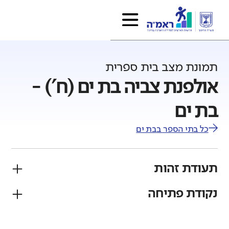
תמונת מצב בית ספרית
אולפנת צביה בת ים (ח') -
בת ים
כל בתי הספר ב
בת ים
תעודת זהות
נקודת פתיחה
פיקוח
מגזר
ממ"ד
יהודי