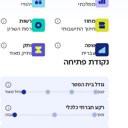
ממלכתי
יהודי
מחוז
רשות
חינוך התישבותי
רמת השרון
שפה
ותק
עברית
ותיק מאוד
נקודת פתיחה
גודל בית הספר
קטן
גדול מאוד
רקע חברתי כלכלי
נמוך
גבוה