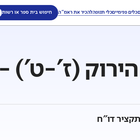
ם
כלים פנימיים
כלי תנופה
להכיר את ראמ"ה
חיפוש בית ספר או רשות
ירוק (ז'-ט') -
קציר דו"ח