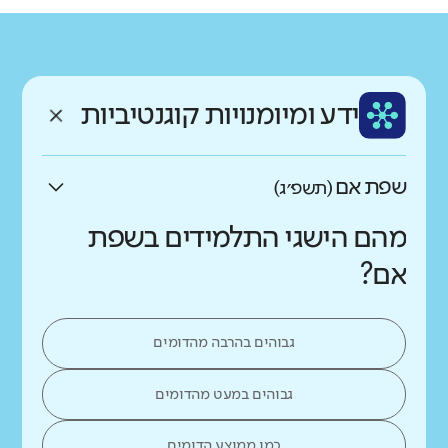
גודל בית הספר
מחוז
רשות
קטן
גדול מאוד
תל אביב
תל אביב-יפו
רקע חברתי כלכלי
שפה
ותק
נמוך
גבוה
ידע ומיומנויות קוגנטיביות
עברית
צעיר
שפת אם
(תשפ״ג)
מהם הישגי התלמידים בשפת
אם?
גבוהים בהרבה מהדומים
גבוהים במעט מהדומים
כמו ממוצע הדומים