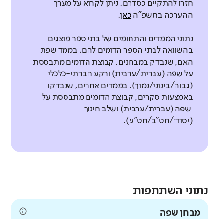
חזרו להתקיים כסדרם. ניתן לקרוא על מערך
ההערכה בתשפ"ה
כאן
.
נתוני הממדים והתחומים של בתי ספר מוצגים
בהשוואה לבתי הספר הדומים להם. בממד שפת
האם, שנבדק במבחנים, קבוצת הדומים מתבססת
על שפה (עברית/ערבית) ורקע חברתי-כלכלי
(גבוה/בינוני/נמוך). בממדים אחרים, שנבדקו
באמצעות סקרים, קבוצת הדומים מתבססת על
שפה (עברית/ערבית) ושלב חינוך
(יסודי/חט"ב/חט"ע).
נתוני השתתפות
מבחן שפה