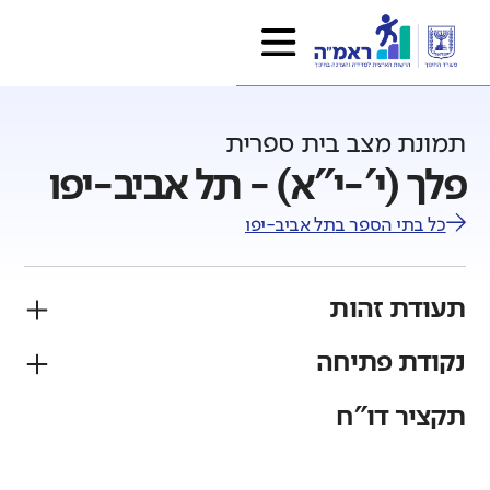
תמונת מצב בית ספרית
פלך (י'-י"א) - תל אביב-יפו
כל בתי הספר ב
תל אביב-יפו
תעודת זהות
נקודת פתיחה
פיקוח
מגזר
ממ"ד
יהודי
תקציר דו"ח
גודל בית הספר
מחוז
רשות
קטן
גדול מאוד
תל אביב
תל אביב-יפו