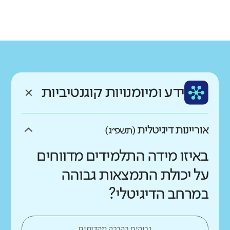
גודל בית הספר
מחוז
רשות
קטן
גדול מאוד
צפון
עכו
רקע חברתי כלכלי
שפה
ותק
נמוך
גבוה
עברית
צעיר
ממוצע תלמידים בכיתה
ידע ומיומנויות קוגנטיביות
נמוך
גבוה
אוריינות דיגיטלית
(תשפ״ג)
באיזו מידה התלמידים מדווחים
על יכולת התמצאות גבוהה
במרחב הדיגיטלי?
גבוהים בהרבה מהדומים