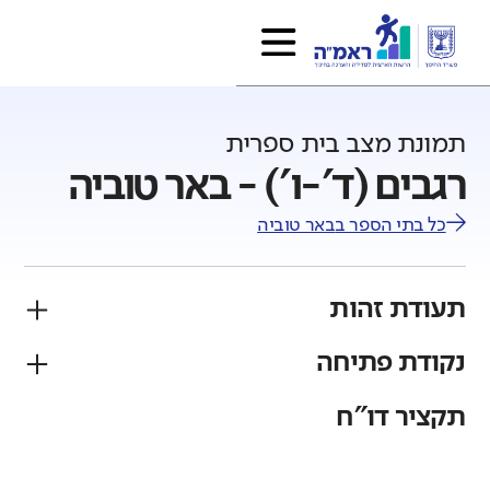
תמונת מצב בית ספרית
רגבים (ד'-ו') - באר טוביה
כל בתי הספר ב
באר טוביה
תעודת זהות
נקודת פתיחה
פיקוח
מגזר
ממלכתי
יהודי
תקציר דו"ח
גודל בית הספר
מחוז
רשות
קטן
גדול מאוד
דרום
באר טוביה