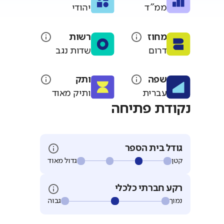
ממ"ד
יהודי
מחוז
רשות
דרום
שדות נגב
שפה
ותק
עברית
ותיק מאוד
נקודת פתיחה
גודל בית הספר
קטן
גדול מאוד
רקע חברתי כלכלי
נמוך
גבוה