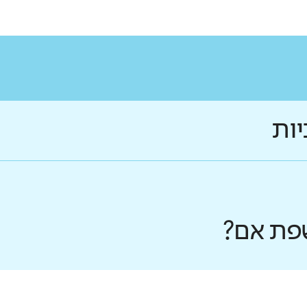
יות
פת אם?