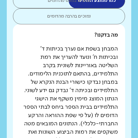
כמו ממוצע הדומים
נמוכים במעט מהדומים
נמוכים בהרבה מהדומים
מה בדקנו?
המבחן בשפת אם נערך בכיתות ד'
ובכיתות ח' ונועד להעריך את רמת
השליטה באוריינות לשונית בקרב
התלמידים, בהתאם לתוכנית הלימודים.
במבחן נבדקו כישורי הבנת הנקרא של
התלמידים ובכיתה ד' נבדק גם ידע לשוני.
הנתון המוצג מימין משקף את הישגי
התלמידים בבית הספר ביחס לבתי הספר
הדומים לו (על פי שפת ההוראה והרקע
החברתי-כלכלי). הנתונים המובאים מטה
משקפים את רמות הביצוע השונות ואת