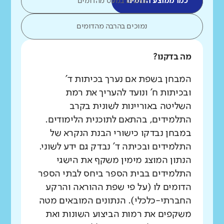
כמו ממוצע הדומים
נמוכים במעט מהדומים
נמוכים בהרבה מהדומים
מה בדקנו?
המבחן בשפת אם נערך בכיתות ד'
ובכיתות ח' ונועד להעריך את רמת
השליטה באוריינות לשונית בקרב
התלמידים, בהתאם לתוכנית הלימודים.
במבחן נבדקו כישורי הבנת הנקרא של
התלמידים ובכיתה ד' נבדק גם ידע לשוני.
הנתון המוצג מימין משקף את הישגי
התלמידים בבית הספר ביחס לבתי הספר
הדומים לו (על פי שפת ההוראה והרקע
החברתי-כלכלי). הנתונים המובאים מטה
משקפים את רמות הביצוע השונות ואת