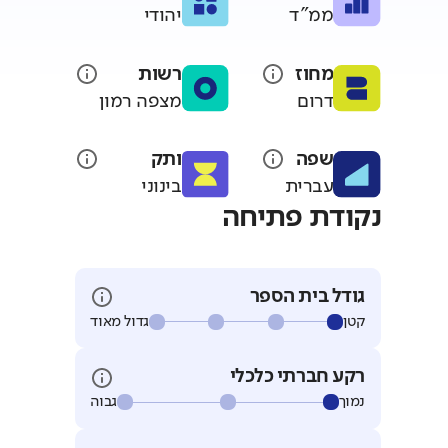
ממ"ד
יהודי
מחוז
רשות
דרום
מצפה רמון
שפה
ותק
עברית
בינוני
נקודת פתיחה
גודל בית הספר
קטן
גדול מאוד
רקע חברתי כלכלי
נמוך
גבוה