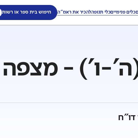
ם
כלים פנימיים
כלי תנופה
להכיר את ראמ"ה
חיפוש בית ספר או רשות
'-ו') - מצפה 
דו"ח