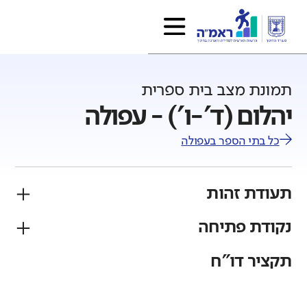
תמונת מצב בית ספרית
יהלום (ד'-ו') - עפולה
כל בתי הספר ב
עפולה
תעודת זהות
נקודת פתיחה
פיקוח
מגזר
ממלכתי
יהודי
תקציר דו"ח
גודל בית הספר
מחוז
רשות
קטן
גדול מאוד
צפון
עפולה