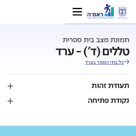
תמונת מצב בית ספרית
טללים (ד') - ערד
כל בתי הספר ב
ערד
תעודת זהות
נקודת פתיחה
פיקוח
מגזר
ממ"ד
יהודי
גודל בית הספר
מחוז
רשות
קטן
גדול מאוד
דרום
ערד