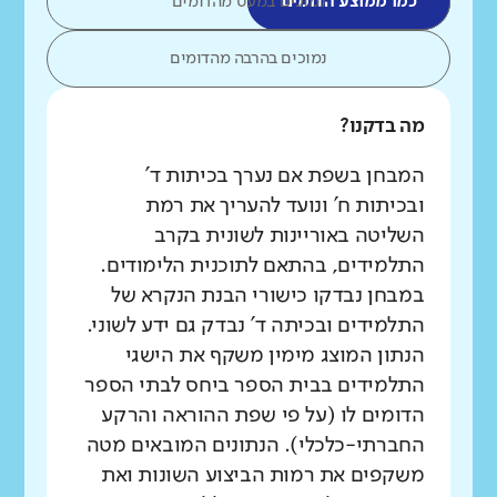
כמו ממוצע הדומים
נמוכים במעט מהדומים
נמוכים בהרבה מהדומים
מה בדקנו?
המבחן בשפת אם נערך בכיתות ד'
ובכיתות ח' ונועד להעריך את רמת
השליטה באוריינות לשונית בקרב
התלמידים, בהתאם לתוכנית הלימודים.
במבחן נבדקו כישורי הבנת הנקרא של
התלמידים ובכיתה ד' נבדק גם ידע לשוני.
הנתון המוצג מימין משקף את הישגי
התלמידים בבית הספר ביחס לבתי הספר
הדומים לו (על פי שפת ההוראה והרקע
החברתי-כלכלי). הנתונים המובאים מטה
משקפים את רמות הביצוע השונות ואת