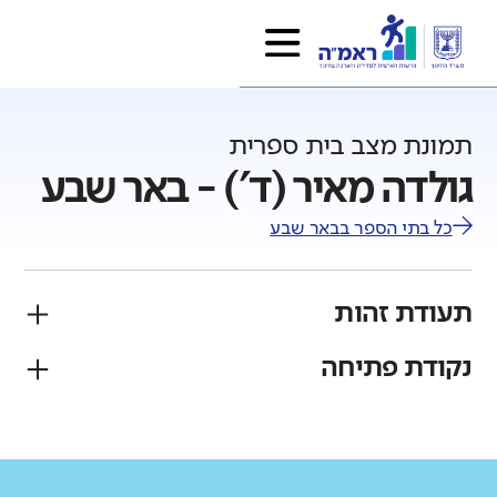
תמונת מצב בית ספרית
גולדה מאיר (ד') - באר שבע
כל בתי הספר ב
באר שבע
תעודת זהות
נקודת פתיחה
פיקוח
מגזר
ממלכתי
יהודי
גודל בית הספר
מחוז
רשות
קטן
גדול מאוד
דרום
באר שבע