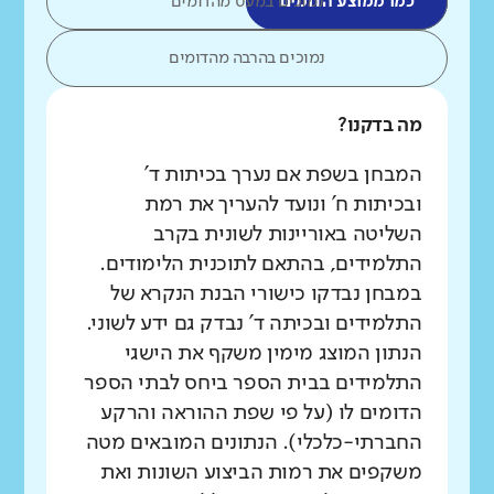
כמו ממוצע הדומים
נמוכים במעט מהדומים
נמוכים בהרבה מהדומים
מה בדקנו?
המבחן בשפת אם נערך בכיתות ד'
ובכיתות ח' ונועד להעריך את רמת
השליטה באוריינות לשונית בקרב
התלמידים, בהתאם לתוכנית הלימודים.
במבחן נבדקו כישורי הבנת הנקרא של
התלמידים ובכיתה ד' נבדק גם ידע לשוני.
הנתון המוצג מימין משקף את הישגי
התלמידים בבית הספר ביחס לבתי הספר
הדומים לו (על פי שפת ההוראה והרקע
החברתי-כלכלי). הנתונים המובאים מטה
משקפים את רמות הביצוע השונות ואת