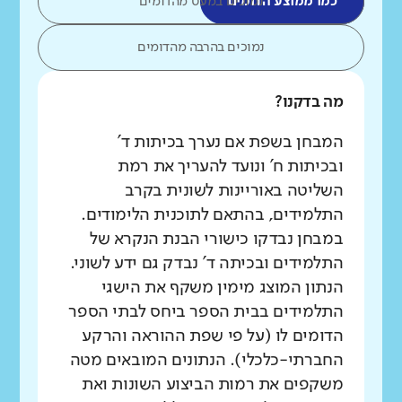
כמו ממוצע הדומים
נמוכים במעט מהדומים
נמוכים בהרבה מהדומים
מה בדקנו?
המבחן בשפת אם נערך בכיתות ד'
ובכיתות ח' ונועד להעריך את רמת
השליטה באוריינות לשונית בקרב
התלמידים, בהתאם לתוכנית הלימודים.
במבחן נבדקו כישורי הבנת הנקרא של
התלמידים ובכיתה ד' נבדק גם ידע לשוני.
הנתון המוצג מימין משקף את הישגי
התלמידים בבית הספר ביחס לבתי הספר
הדומים לו (על פי שפת ההוראה והרקע
החברתי-כלכלי). הנתונים המובאים מטה
משקפים את רמות הביצוע השונות ואת