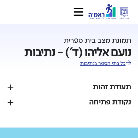
תמונת מצב בית ספרית
נועם אליהו (ד') - נתיבות
כל בתי הספר ב
נתיבות
תעודת זהות
נקודת פתיחה
פיקוח
מגזר
ממ"ד
יהודי
גודל בית הספר
מחוז
רשות
קטן
גדול מאוד
דרום
נתיבות